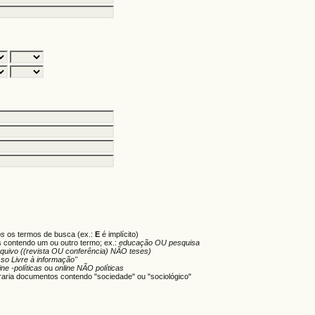
os
os termos de busca (ex.:
E
é implícito)
s contendo um ou outro termo; ex.:
educação OU pesquisa
rquivo ((revista OU conferência) NÃO teses)
so Livre à informação"
ine -políticas
ou
online NÃO políticas
aria documentos contendo "sociedade" ou "sociológico"