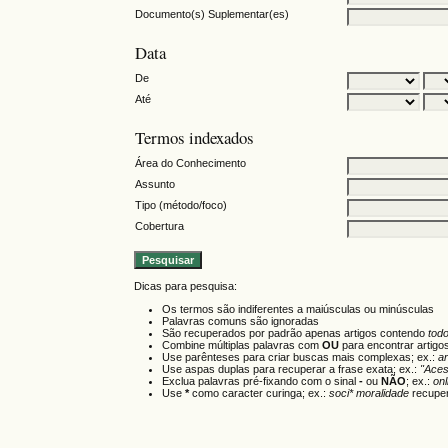
Documento(s) Suplementar(es)
Data
De
Até
Termos indexados
Área do Conhecimento
Assunto
Tipo (método/foco)
Cobertura
Dicas para pesquisa:
Os termos são indiferentes a maiúsculas ou minúsculas
Palavras comuns são ignoradas
São recuperados por padrão apenas artigos contendo
tod
Combine múltiplas palavras com
OU
para encontrar artigo
Use parênteses para criar buscas mais complexas; ex.:
a
Use aspas duplas para recuperar a frase exata; ex.:
"Aces
Exclua palavras pré-fixando com o sinal
-
ou
NÃO
; ex.:
onl
Use
*
como caracter curinga; ex.:
soci* moralidade
recuper